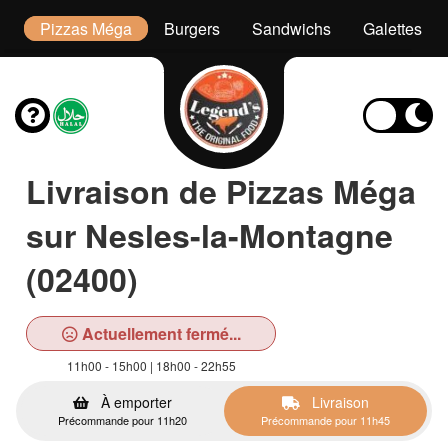
or
Pizzas Méga
Burgers
Sandwichs
Galettes
Livraison de Pizzas Méga
sur Nesles-la-Montagne
(02400)
Actuellement fermé...
11h00 - 15h00 | 18h00 - 22h55
À emporter
Livraison
Précommande pour 11h20
Précommande pour 11h45