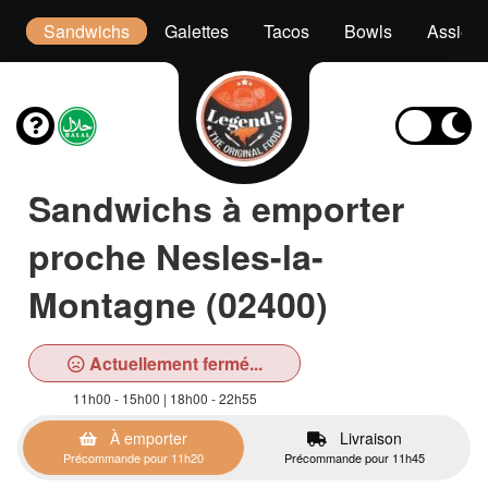
s
Sandwichs
Galettes
Tacos
Bowls
Assiett
Sandwichs à emporter
proche Nesles-la-
Montagne (02400)
Actuellement fermé...
11h00 - 15h00 | 18h00 - 22h55
À emporter
Livraison
Précommande pour 11h20
Précommande pour 11h45