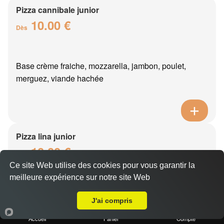
Pizza cannibale junior
10.00 €
Dès
Base crème fraiche, mozzarella, jambon, poulet,
merguez, viande hachée
Pizza lina junior
10.00 €
Dès
Ce site Web utilise des cookies pour vous garantir la
meilleure expérience sur notre site Web
A Emporter sur Nesles-la-Montagne
Base crème fraîche, mozzarella, boursin, thon, oeuf,
J'ai compris
oignons
Accueil
Panier
Compte