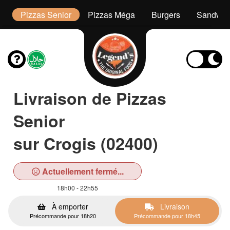
or
Pizzas Senior
Pizzas Méga
Burgers
Sandwic
Livraison de Pizzas
Senior
sur Crogis (02400)
Actuellement fermé...
18h00 - 22h55
À emporter
Livraison
Précommande pour 18h20
Précommande pour 18h45