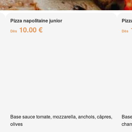
Pizza napolitaine junior
Pizz
10.00 €
Dès
Dès
Base sauce tomate, mozzarella, anchois, câpres,
Base
olives
cham