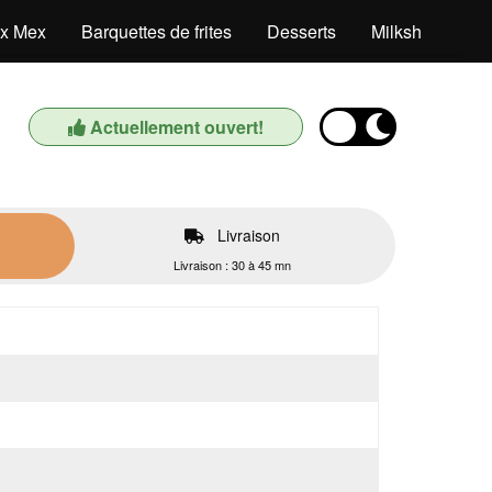
x Mex
Barquettes de frites
Desserts
Milkshake
Actuellement ouvert!
Livraison
Livraison : 30 à 45 mn