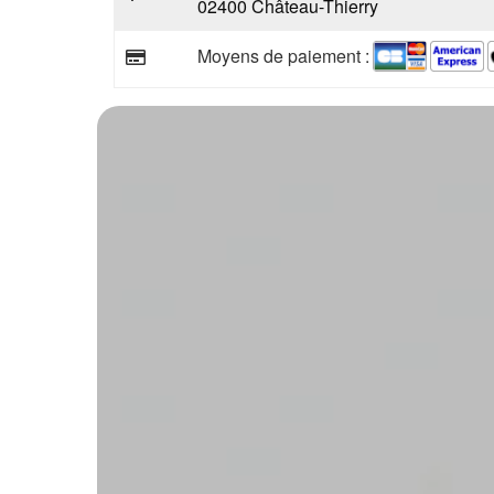
02400 Château-Thierry
Moyens de paiement :