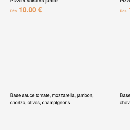
Pizza 4 saisons junior
Pizz
10.00 €
Dès
Dès
Base sauce tomate, mozzarella, jambon,
Base
chorizo, olives, champignons
chèvr