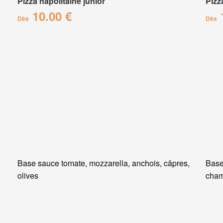
Pizza napolitaine junior
Pizz
10.00 €
Dès
Dès
Base sauce tomate, mozzarella, anchois, câpres,
Base
olives
cham