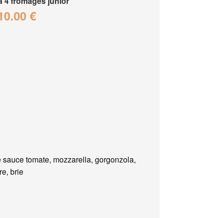
a 4 fromages junior
10.00 €
 sauce tomate, mozzarella, gorgonzola,
e, brie