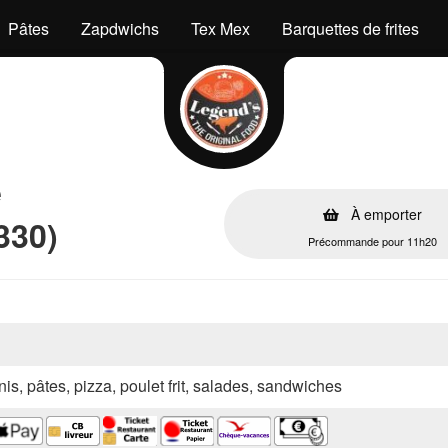
Pâtes
Zapdwichs
Tex Mex
Barquettes de frites
e
À emporter
330)
Précommande pour 11h20
nis, pâtes, pizza, poulet frit, salades, sandwiches