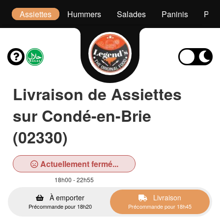
s
Assiettes
Hummers
Salades
Paninis
Pâte
Livraison de Assiettes
sur Condé-en-Brie
(02330)
Actuellement fermé...
18h00 - 22h55
À emporter
Livraison
Précommande pour 18h20
Précommande pour 18h45