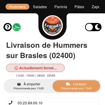
es
Hummers
Salades
Paninis
Pâtes
Zapdwi
Livraison de Hummers
sur Brasles (02400)
Actuellement fermé...
11h00 - 15h00 | 18h00 - 22h55
À emporter
Livraison
Précommande pour 11h20
Précommande pour 11h45
03.23.69.00.10