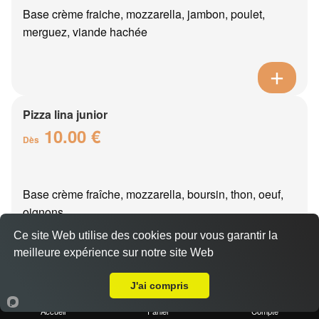
Base crème fraiche, mozzarella, jambon, poulet,
merguez, viande hachée
Pizza lina junior
10.00 €
Dès
Base crème fraîche, mozzarella, boursin, thon, oeuf,
oignons
Ce site Web utilise des cookies pour vous garantir la
meilleure expérience sur notre site Web
Livraison sur Brasles
J'ai compris
Pizza oslo junior
10.00 €
Accueil
Panier
Compte