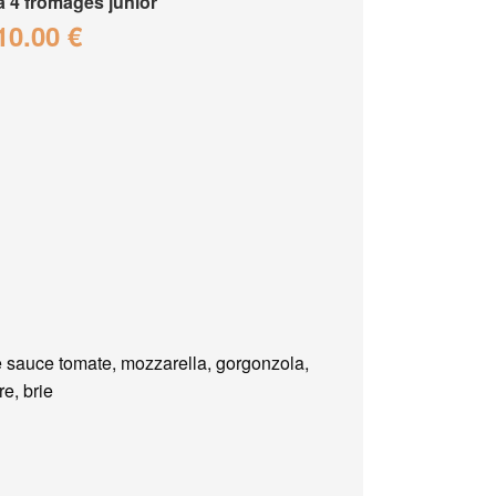
a 4 fromages junior
10.00 €
 sauce tomate, mozzarella, gorgonzola,
e, brie