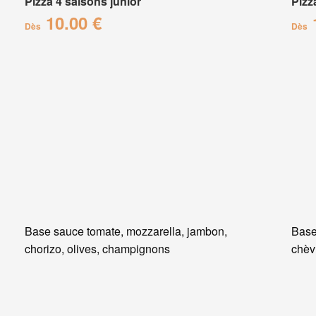
Pizza 4 saisons junior
Pizz
10.00 €
Dès
Dès
Base sauce tomate, mozzarella, jambon,
Base
chorizo, olives, champignons
chèvr