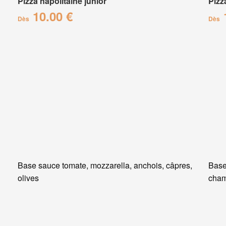
Pizza napolitaine junior
Pizz
10.00 €
Dès
Dès
Base sauce tomate, mozzarella, anchois, câpres,
Base
olives
cham