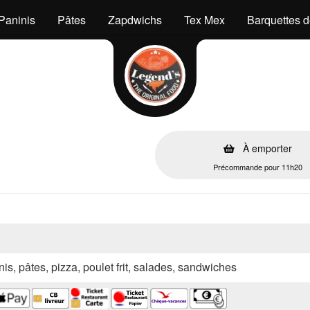
Paninis
Pâtes
Zapdwichs
Tex Mex
Barquettes de
À emporter
Précommande pour 11h20
nis, pâtes, pizza, poulet frit, salades, sandwiches