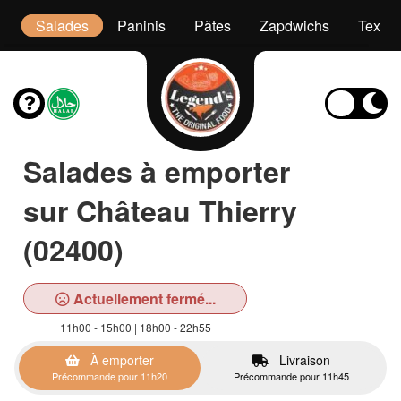
s
Salades
Paninis
Pâtes
Zapdwichs
Tex M
Salades à emporter
sur Château Thierry
(02400)
Actuellement fermé...
11h00 - 15h00 | 18h00 - 22h55
À emporter
Livraison
Précommande pour 11h20
Précommande pour 11h45