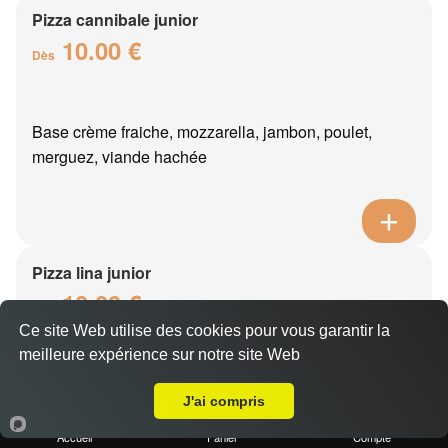
Pizza cannibale junior
10.00 €
Dès
Base crème fraiche, mozzarella, jambon, poulet,
merguez, viande hachée
Pizza lina junior
10.00 €
Dès
Ce site Web utilise des cookies pour vous garantir la
meilleure expérience sur notre site Web
A Emporter sur Château Thierry
Base crème fraîche, mozzarella, boursin, thon, oeuf,
J'ai compris
oignons
Accueil
Panier
Compte