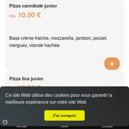
Pizza cannibale junior
10.00 €
Dès
Base crème fraiche, mozzarella, jambon, poulet,
merguez, viande hachée
Pizza lina junior
10.00 €
Dès
Ce site Web utilise des cookies pour vous garantir la
meilleure expérience sur notre site Web
A Emporter sur Château Thierry
Base crème fraîche, mozzarella, boursin, thon, oeuf,
J'ai compris
oignons
Accueil
Panier
Compte