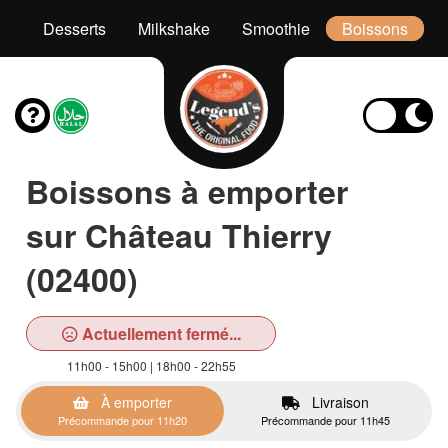
es
Desserts
Milkshake
Smoothie
Boissons
Boissons à emporter
sur Château Thierry
(02400)
Actuellement fermé...
11h00 - 15h00 | 18h00 - 22h55
À emporter
Livraison
Précommande pour 11h20
Précommande pour 11h45