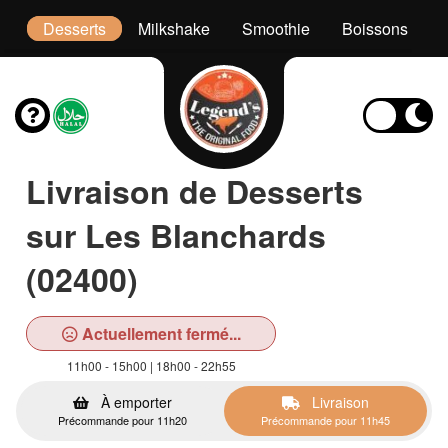
es
Desserts
Milkshake
Smoothie
Boissons
Livraison de Desserts
sur Les Blanchards
(02400)
Actuellement fermé...
11h00 - 15h00 | 18h00 - 22h55
À emporter
Livraison
Précommande pour 11h20
Précommande pour 11h45