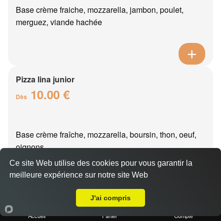
Base crème fraiche, mozzarella, jambon, poulet,
merguez, viande hachée
Pizza lina junior
10.00 €
Dès
Base crème fraîche, mozzarella, boursin, thon, oeuf,
oignons
Ce site Web utilise des cookies pour vous garantir la
meilleure expérience sur notre site Web
Livraison sur Gland
J'ai compris
Pizza oslo junior
10.00 €
Accueil
Panier
Compte