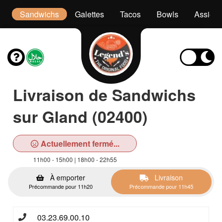
s
Sandwichs
Galettes
Tacos
Bowls
Assiett
Livraison de Sandwichs
sur Gland (02400)
Actuellement fermé...
11h00 - 15h00 | 18h00 - 22h55
À emporter
Livraison
Précommande pour 11h20
Précommande pour 11h45
03.23.69.00.10