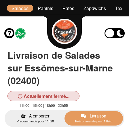
s
Salades
Paninis
Pâtes
Zapdwichs
Tex M
Livraison de Salades
sur Essômes-sur-Marne
(02400)
Actuellement fermé...
11h00 - 15h00 | 18h00 - 22h55
À emporter
Livraison
Précommande pour 11h20
Précommande pour 11h45