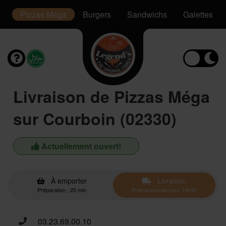
or
Pizzas Méga
Burgers
Sandwichs
Galettes
Livraison de Pizzas Méga
sur Courboin (02330)
Actuellement ouvert!
À emporter
Livraison
Préparation : 20 min
Précommande pour 18h45
03.23.69.00.10