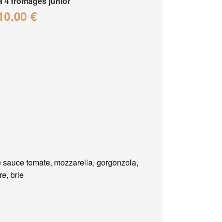
a 4 fromages junior
10.00 €
 sauce tomate, mozzarella, gorgonzola,
e, brie