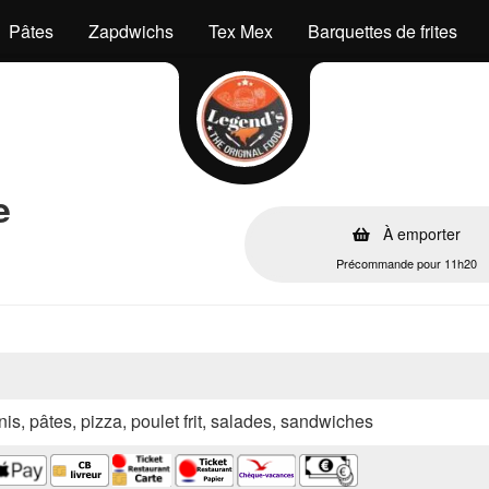
Pâtes
Zapdwichs
Tex Mex
Barquettes de frites
e
À emporter
Précommande pour 11h20
nis, pâtes, pizza, poulet frit, salades, sandwiches