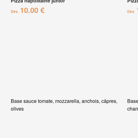
Pizza napolitaine junior
Pizz
10.00 €
Dès
Dès
Base sauce tomate, mozzarella, anchois, câpres,
Base
olives
cham