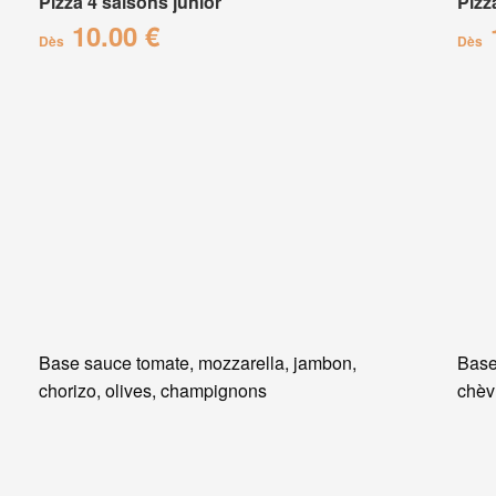
Pizza 4 saisons junior
Pizz
10.00 €
Dès
Dès
Base sauce tomate, mozzarella, jambon,
Base
chorizo, olives, champignons
chèvr