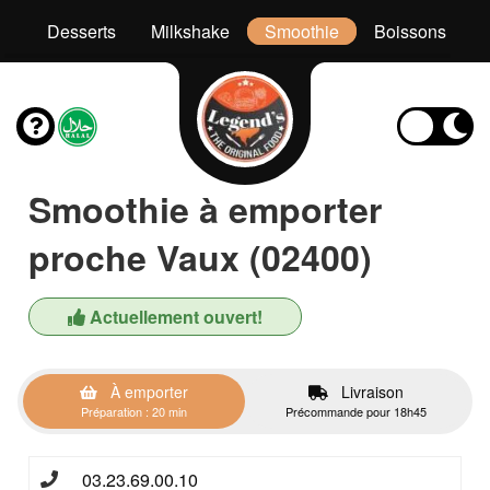
es
Desserts
Milkshake
Smoothie
Boissons
Smoothie à emporter
proche Vaux (02400)
Actuellement ouvert!
À emporter
Livraison
Préparation : 20 min
Précommande pour 18h45
03.23.69.00.10