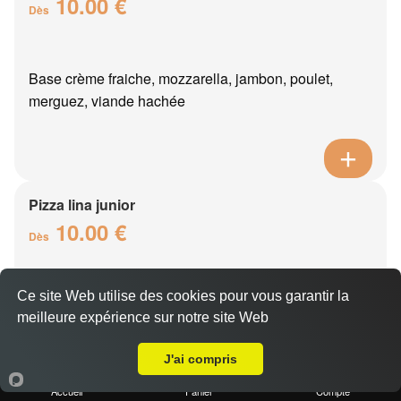
10.00 €
Dès
Base crème fraiche, mozzarella, jambon, poulet,
merguez, viande hachée
Pizza lina junior
10.00 €
Dès
Ce site Web utilise des cookies pour vous garantir la
Base crème fraîche, mozzarella, boursin, thon, oeuf,
meilleure expérience sur notre site Web
oignons
A Emporter sur Vaux
J'ai compris
Accueil
Panier
Compte