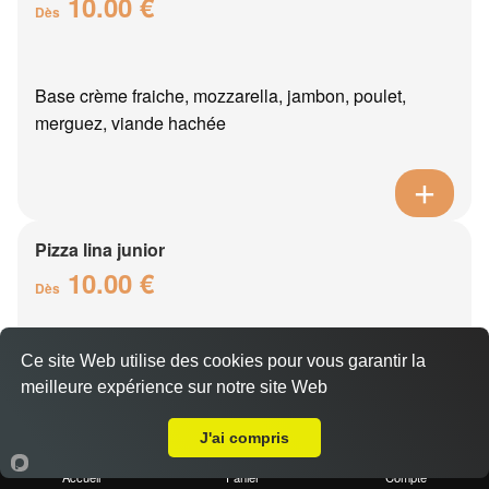
10.00 €
Dès
Base crème fraiche, mozzarella, jambon, poulet,
merguez, viande hachée
Pizza lina junior
10.00 €
Dès
Ce site Web utilise des cookies pour vous garantir la
Base crème fraîche, mozzarella, boursin, thon, oeuf,
meilleure expérience sur notre site Web
oignons
A Emporter sur Chierry
J'ai compris
Accueil
Panier
Compte