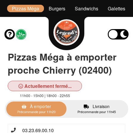
or
Pizzas Méga
Burgers
Sandwichs
Galettes
Pizzas Méga à emporter
proche Chierry (02400)
Actuellement fermé...
11h00 - 15h00 | 18h00 - 22h55
À emporter
Livraison
Précommande pour 11h20
Précommande pour 11h45
03.23.69.00.10