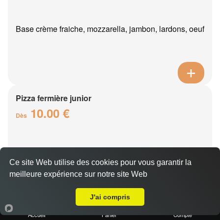
Base crème fraiche, mozzarella, jambon, lardons, oeuf
Pizza fermière junior
10.00 €
Dès
Base crème fraîche, mozzarella, poulet, reblochon,
Ce site Web utilise des cookies pour vous garantir la
pommes de terre
meilleure expérience sur notre site Web
Livraison sur Verdilly
J'ai compris
Accueil
Panier
Compte