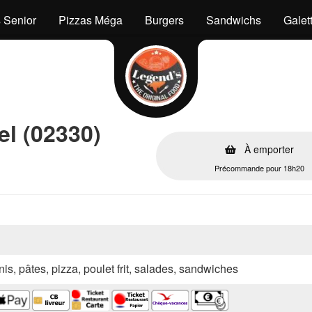
 Senior
Pizzas Méga
Burgers
Sandwichs
Galet
el (02330)
À emporter
Précommande pour 18h20
nis, pâtes, pizza, poulet frit, salades, sandwiches