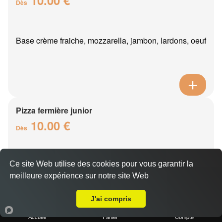
Dès
Base crème fraiche, mozzarella, jambon, lardons, oeuf
Pizza fermière junior
10.00 €
Dès
Ce site Web utilise des cookies pour vous garantir la
Base crème fraîche, mozzarella, poulet, reblochon,
meilleure expérience sur notre site Web
pommes de terre
Livraison sur Mont-Saint-Père
J'ai compris
Accueil
Panier
Compte