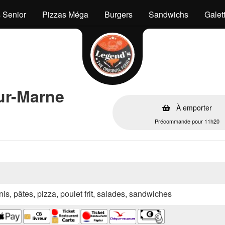
 Senior
Pizzas Méga
Burgers
Sandwichs
Galet
ur-Marne
À emporter
Précommande pour 11h20
nis, pâtes, pizza, poulet frit, salades, sandwiches