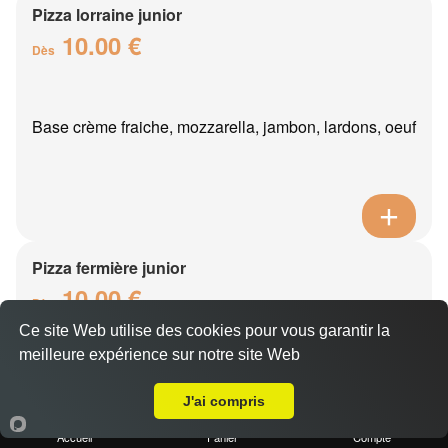
Pizza lorraine junior
10.00 €
Dès
Base crème fraiche, mozzarella, jambon, lardons, oeuf
Pizza fermière junior
10.00 €
Dès
Ce site Web utilise des cookies pour vous garantir la
meilleure expérience sur notre site Web
A Emporter sur Verdilly
Base crème fraîche, mozzarella, poulet, reblochon,
pommes de terre
J'ai compris
Accueil
Panier
Compte