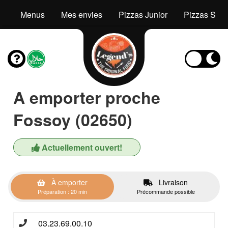
Menus
Mes envies
Pizzas Junior
Pizzas Seni
A emporter proche
Fossoy (02650)
Actuellement ouvert!
À emporter
Livraison
Préparation : 20 min
Précommande possible
03.23.69.00.10