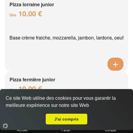
Pizza lorraine junior
10.00 €
Dès
Base crème fraiche, mozzarella, jambon, lardons, oeuf
Pizza fermière junior
10.00 €
Dès
Ce site Web utilise des cookies pour vous garantir la
meilleure expérience sur notre site Web
A Emporter sur Fossoy
Base crème fraîche, mozzarella, poulet, reblochon,
pommes de terre
J'ai compris
Accueil
Panier
Compte